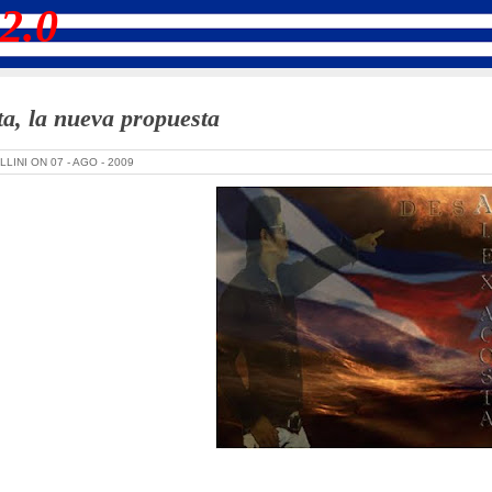
2.0
a, la nueva propuesta
LLINI ON
07 -
AGO -
2009