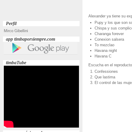
Alexander ya tiene su ex
Pupy y los que son s
Perfil
Chispa y sus complic
Mirco Gibellini
Charanga forever
app timbaporsiempre.com
Conexion salsera
To mezclao
Havana night
Havana C
timbaTube
Escucha en el reproducto
Confessiones
Que lastima
El control de las muje