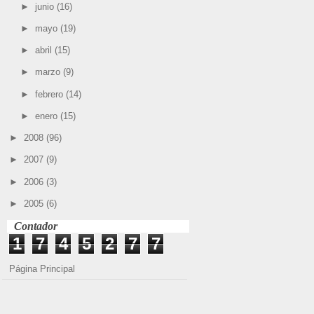
►
junio
(16)
►
mayo
(19)
►
abril
(15)
►
marzo
(9)
►
febrero
(14)
►
enero
(15)
►
2008
(96)
►
2007
(9)
►
2006
(3)
►
2005
(6)
Contador
1
7
4
5
2
7
7
Página Principal