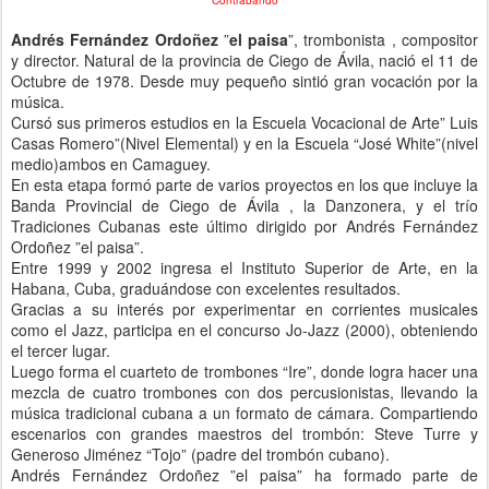
Contrabando
Andrés Fernández Ordoñez
”
el pais
a
”, trombonista , compositor
y director. Natural de la provincia de Ciego de Ávila, nació el 11 de
Octubre de 1978. Desde muy pequeño sintió gran vocación por la
música.
Cursó sus primeros estudios en la Escuela Vocacional de Arte” Luis
Casas Romero”(Nivel Elemental) y en la Escuela “José White”(nivel
medio)ambos en Camaguey.
En esta etapa formó parte de varios proyectos en los que incluye la
Banda Provincial de Ciego de Ávila , la Danzonera, y el trío
Tradiciones Cubanas este último dirigido por Andrés Fernández
Ordoñez ”el paisa”.
Entre 1999 y 2002 ingresa el Instituto Superior de Arte, en la
Habana, Cuba, graduándose con excelentes resultados.
Gracias a su interés por experimentar en corrientes musicales
como el Jazz, participa en el concurso Jo-Jazz (2000), obteniendo
el tercer lugar.
Luego forma el cuarteto de trombones “Ire”, donde logra hacer una
mezcla de cuatro trombones con dos percusionistas, llevando la
música tradicional cubana a un formato de cámara. Compartiendo
escenarios con grandes maestros del trombón: Steve Turre y
Generoso Jiménez “Tojo” (padre del trombón cubano).
Andrés Fernández Ordoñez ”el paisa” ha formado parte de