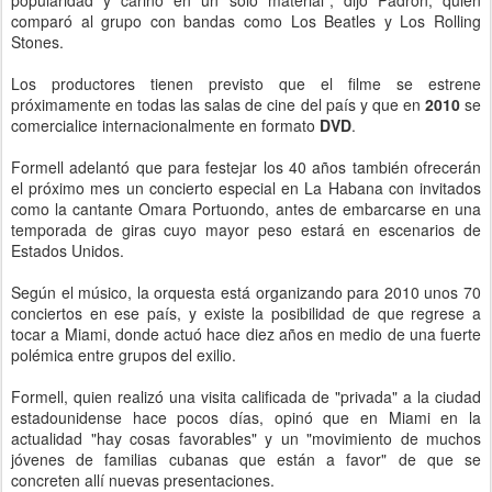
popularidad y cariño en un solo material", dijo Padrón, quien
comparó al grupo con bandas como Los Beatles y Los Rolling
Stones.
Los productores tienen previsto que el filme se estrene
próximamente en todas las salas de cine del país y que en
2010
se
comercialice internacionalmente en formato
DVD
.
Formell adelantó que para festejar los 40 años también ofrecerán
el próximo mes un concierto especial en La Habana con invitados
como la cantante Omara Portuondo, antes de embarcarse en una
temporada de giras cuyo mayor peso estará en escenarios de
Estados Unidos.
Según el músico, la orquesta está organizando para 2010 unos 70
conciertos en ese país, y existe la posibilidad de que regrese a
tocar a Miami, donde actuó hace diez años en medio de una fuerte
polémica entre grupos del exilio.
Formell, quien realizó una visita calificada de "privada" a la ciudad
estadounidense hace pocos días, opinó que en Miami en la
actualidad "hay cosas favorables" y un "movimiento de muchos
jóvenes de familias cubanas que están a favor" de que se
concreten allí nuevas presentaciones.