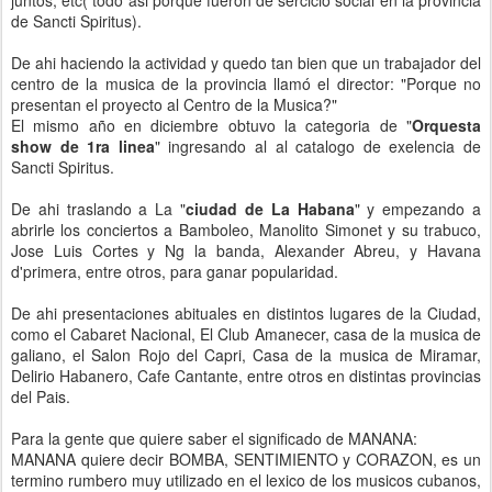
juntos, etc( todo asi porque fueron de sercicio social en la provincia
de Sancti Spiritus).
De ahi haciendo la actividad y quedo tan bien que un trabajador del
centro de la musica de la provincia llamó el director: "Porque no
presentan el proyecto al Centro de la Musica?"
El mismo año en diciembre obtuvo la categoria de "
Orquesta
show de 1ra linea
" ingresando al al catalogo de exelencia de
Sancti Spiritus.
De ahi traslando a La "
ciudad de La Habana
" y empezando a
abrirle los conciertos a Bamboleo, Manolito Simonet y su trabuco,
Jose Luis Cortes y Ng la banda, Alexander Abreu, y Havana
d'primera, entre otros, para ganar popularidad.
De ahi presentaciones abituales en distintos lugares de la Ciudad,
como el Cabaret Nacional, El Club Amanecer, casa de la musica de
galiano, el Salon Rojo del Capri, Casa de la musica de Miramar,
Delirio Habanero, Cafe Cantante, entre otros en distintas provincias
del Pais.
Para la gente que quiere saber el significado de MANANA:
MANANA quiere decir BOMBA, SENTIMIENTO y CORAZON, es un
termino rumbero muy utilizado en el lexico de los musicos cubanos,