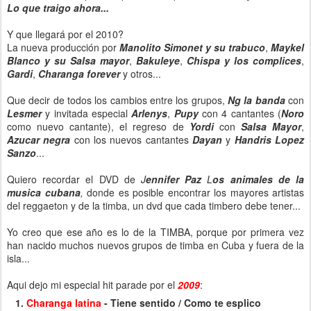
Lo que traigo ahora...
Y que llegará por el 2010?
La nueva producción por
Manolito Simonet y su trabuco
,
Maykel
Blanco y su Salsa mayor
,
Bakuleye
,
Chispa y los complices
,
Gardi
,
Charanga forever
y otros...
Que decir de todos los cambios entre los grupos,
Ng la banda
con
Lesmer
y invitada especial
Arlenys
,
Pupy
con 4 cantantes (
Noro
como nuevo cantante), el regreso de
Yordi
con
Salsa Mayor
,
Azucar negra
con los nuevos cantantes
Dayan
y
H
andris Lopez
Sanzo
...
Quiero recordar el DVD de
J
ennifer Paz
L
os animales de la
musica cubana
,
donde es posible encontrar los mayores artistas
del reggaeton y de la timba, un dvd que cada timbero debe tener...
Yo creo que ese año es lo de la TIMBA, porque por primera vez
han nacido muchos nuevos grupos de timba en Cuba y fuera de la
isla...
Aqui dejo mi especial hit parade por el
2009
:
Charanga latina
- Tiene sentido / Como te esplico