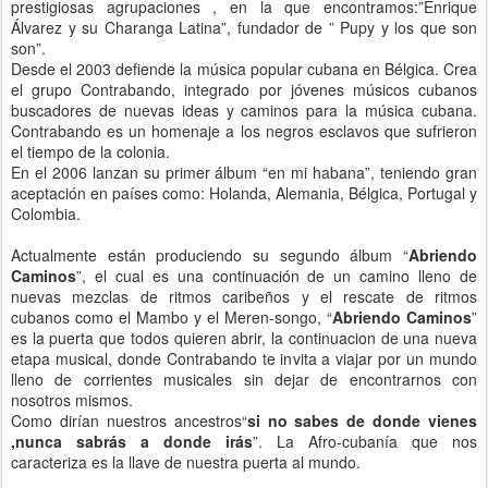
prestigiosas agrupaciones , en la que encontramos:”Enrique
Álvarez y su Charanga Latina”, fundador de ” Pupy y los que son
son”.
Desde el 2003 defiende la música popular cubana en Bélgica. Crea
el grupo Contrabando, integrado por jóvenes músicos cubanos
buscadores de nuevas ideas y caminos para la música cubana.
Contrabando es un homenaje a los negros esclavos que sufrieron
el tiempo de la colonia.
En el 2006 lanzan su primer álbum “en mi habana”, teniendo gran
aceptación en países como: Holanda, Alemania, Bélgica, Portugal y
Colombia.
Actualmente están produciendo su segundo álbum “
Abriendo
Caminos
”, el cual es una continuación de un camino lleno de
nuevas mezclas de ritmos caribeños y el rescate de ritmos
cubanos como el Mambo y el Meren-songo, “
Abriendo Caminos
”
es la puerta que todos quieren abrir, la continuacion de una nueva
etapa musical, donde Contrabando te invita a viajar por un mundo
lleno de corrientes musicales sin dejar de encontrarnos con
nosotros mismos.
Como dirían nuestros ancestros“
s
i no sabes de donde vienes
,nunca sabrás a donde irás
”. La Afro-cubanía que nos
caracteriza es la llave de nuestra puerta al mundo.