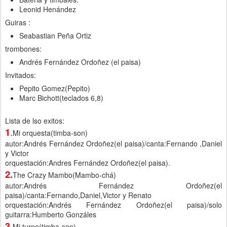
Leonid Henández
Guiras :
Seabastian Peña Ortiz
trombones:
Andrés Fernández Ordoñez (el paisa)
Invitados:
Pepito Gomez(Pepito)
Marc Bichott(teclados 6,8)
Lista de lso exitos:
.
1
Mi orquesta(timba-son)
autor:Andrés Fernández Ordoñez(el paisa)/canta:Fernando ,Daniel
y Victor
orquestación:Andres Fernández Ordoñez(el paisa).
2
.
The Crazy Mambo(Mambo-chá)
autor:Andrés Fernández Ordoñez(el
paisa)/canta:Fernando,Daniel,Victor y Renato
orquestación:Andrés Fernández Ordoñez(el paisa)/solo
guitarra:Humberto Gonzáles
.
3
Mi turno(timba-son)