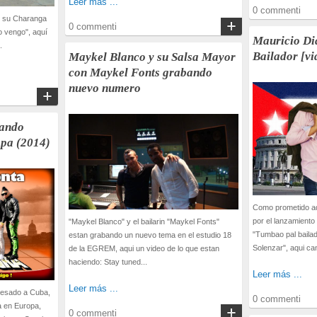
Leer más ...
0 commenti
y su Charanga
0 commenti
o vengo", aquí
Mauricio Di
.
Bailador [vi
Maykel Blanco y su Salsa Mayor
con Maykel Fonts grabando
nuevo numero
cando
opa (2014)
Como prometido aqu
por el lanzamiento
"Maykel Blanco" y el bailarin "Maykel Fonts"
"Tumbao pal bailad
estan grabando un nuevo tema en el estudio 18
Solenzar", aqui can
de la EGREM, aqui un video de lo que estan
haciendo: Stay tuned...
Leer más ...
Leer más ...
resado a Cuba,
0 commenti
a en Europa,
0 commenti