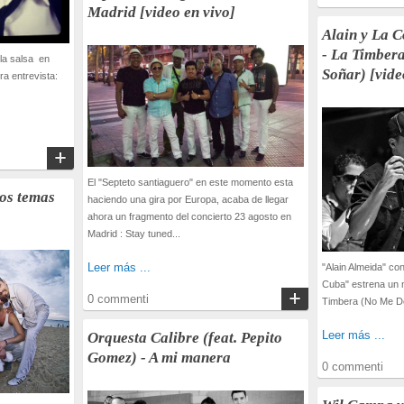
Madrid [video en vivo]
Alain y La 
- La Timber
 la salsa en
Soñar) [vide
ra entrevista:
El "Septeto santiaguero" en este momento esta
los temas
haciendo una gira por Europa, acaba de llegar
ahora un fragmento del concierto 23 agosto en
Madrid : Stay tuned...
Leer más ...
"Alain Almeida" co
Cuba" estrena un 
0 commenti
Timbera (No Me De
Leer más ...
Orquesta Calibre (feat. Pepito
Gomez) - A mi manera
0 commenti