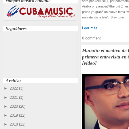
compra música cubana
será por Abril 2014, por contract
Arabia orry.arabia@libero.it En e
grupo ya grabó un nuevo tema "
matratando la tela". Stay tune...
Leer más ...
Seguidores
0 commenti
Manolin el medico de l
primera entrevista en
[video]
Archivo
►
2022
(3)
►
2021
(1)
►
2020
(20)
►
2019
(12)
►
2018
(22)