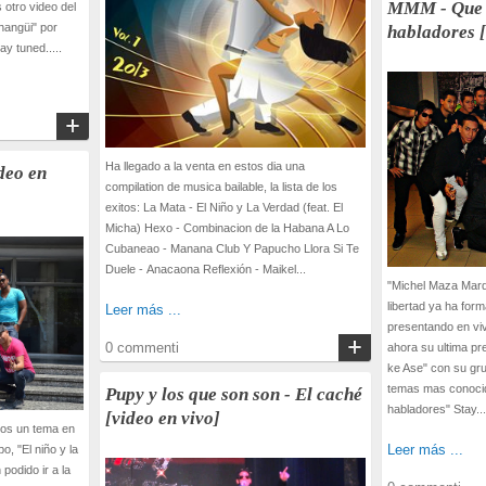
MMM - Que 
otro video del
hangüi" por
habladores [
y tuned.....
Ha llegado a la venta en estos dia una
ideo en
compilation de musica bailable, la lista de los
exitos: La Mata - El Niño y La Verdad (feat. El
Micha) Hexo - Combinacion de la Habana A Lo
Cubaneao - Manana Club Y Papucho Llora Si Te
Duele - Anacaona Reflexión - Maikel...
"Michel Maza Marq
libertad ya ha for
Leer más ...
presentando en viv
0 commenti
ahora su ultima pr
ke Ase" con su gr
temas mas conocid
Pupy y los que son son - El caché
habladores" Stay...
[video en vivo]
mos un tema en
Leer más ...
o, "El niño y la
podido ir a la