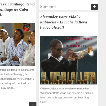
res tu Santiago, tema
0 commenti
Santiago de Cuba
l]
Alexander Batte Vidal y
Kabiocile - El niche la lleva
[video oficial]
 oficial del tema "la alegria eres
 dedicado a Santiago, de
con música de "Kiki Corona" y
icardo Leyva", dedicado a
Stay tuned...
Vídeo oficial por este excelente trompetista
"Alexander Batte Vidal" con el tema "El niche la
lleva" que titula la producción también. Stay
tuned...