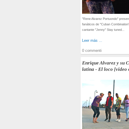
"Rene Alvarez Portuondo" present
fanáticos de "Cuban Combination
cantante "Jenny" Stay tuned...
Leer más ...
0 commenti
Enrique Alvarez y su 
latina - El loco [video 