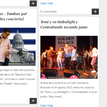
Leer más ...
0 commenti
az - Tumbao pal
deo concierto]
Tomi y su timbalight y
Contrabando tocando junto
í llega el vídeo del concierto
 del disco de "Mauricio Diaz"
or", en el disco cantó "Lesmer
Al final del concierto en el Café Central en
ta "Pepitin" Stau tuned.....
Brussels el 24 agosto 2013, todos los músicos
de "Tomi y su timbalight" y "Contrabando" a tocar
juntos: Stay tuned.....
Leer más ...