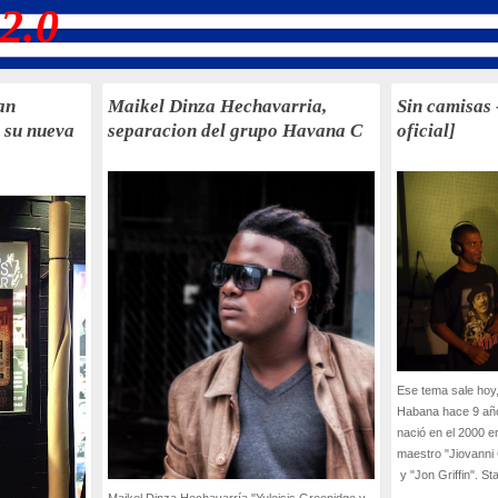
2.0
an
Maikel Dinza Hechavarria,
Sin camisas 
 su nueva
separacion del grupo Havana C
oficial]
Ese tema sale hoy,
Habana hace 9 año
nació en el 2000 e
maestro "Jiovanni 
y "Jon Griffin". Sta