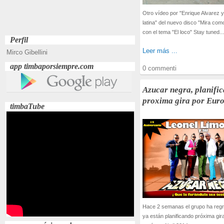
Otro vídeo por "Enrique Alvarez 
latina" del nuevo disco "Mira com
con el tema "El loco" Stay tuned...
Perfil
Leer más ...
Mirco Gibellini
app timbaporsiempre.com
0 commenti
Azucar negra, planifi
proxima gira por Eur
timbaTube
Hace 2 semanas el grupo ha reg
ya están planificando próxima gir