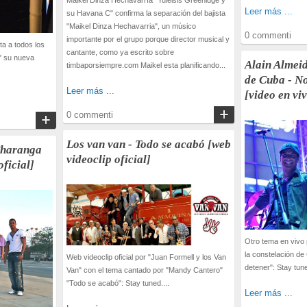
Maikel Dinza Hechavarría "Yuleisis Greenidge y
Leer más ...
su Havana C" confirma la separación del bajista
"Maikel Dinza Hechavarria", un músico
0 commenti
importante por el grupo porque director musical y
a a todos los
cantante, como ya escrito sobre
" su nueva
Alain Almeid
timbaporsiempre.com Maikel esta planificando...
de Cuba - No
Leer más ...
[video en vi
0 commenti
Los van van - Todo se acabó [web
Charanga
videoclip oficial]
oficial]
Otro tema en vivo 
la constelación de
Web videoclip oficial por "Juan Formell y los Van
detener": Stay tune
Van" con el tema cantado por "Mandy Cantero"
"Todo se acabó": Stay tuned....
Leer más ...