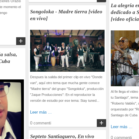
aciones Orazio
La alegría e
ste momento el
Songoloka - Madre tierra [video
dedicado a 
Vengo
en vivo]
[video oficia
a salsa,
 Cuba
Despues la salida del primer clip en vivo "Donde
van", aquí otro tema que mucha gente conoce
"Madre tierra" del grupo "Songoloka", producción
Al fin llega el video
"Jaque Producciones": En el reproductor la
tu Santiago", tema
versión de estudio por ese tema: Stay tuned...
"Roberto Valdés", 
orquestado por "R
Leer más ...
Santiago de Cuba 
0 commenti
Leer más ...
Septeto Santiaguero, En vivo
0 commenti