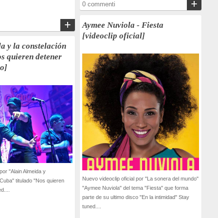
0 commenti
Aymee Nuviola - Fiesta
[videoclip oficial]
a y la constelación
s quieren detener
vo]
por "Alain Almeida y
Nuevo videoclip oficial por "La sonera del mundo"
 Cuba" titulado "Nos quieren
"Aymee Nuviola" del tema "Fiesta" que forma
d....
parte de su ultimo disco "En la intimidad" Stay
tuned....