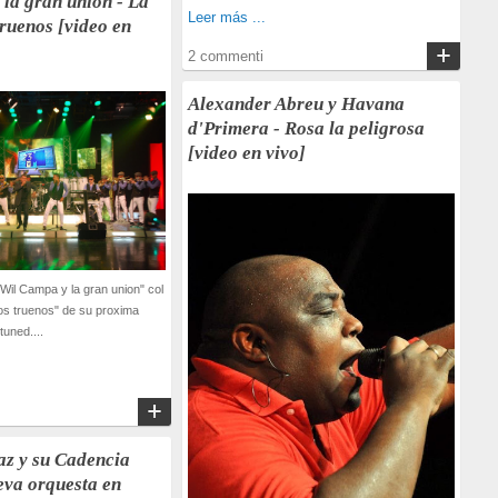
la gran union - La
Leer más ...
truenos [video en
2 commenti
Alexander Abreu y Havana
d'Primera - Rosa la peligrosa
[video en vivo]
"Wil Campa y la gran union" col
los truenos" de su proxima
uned....
az y su Cadencia
eva orquesta en