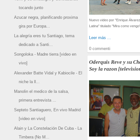
tocando junto
Azucar negra, planificando proxima
Nuevo video por "Enrique Álvare
gira por Europa...
Latina" titulado "Mira como vengo"
La alegría eres tu Santiago, tema
Leer más ...
dedicado a Santi...
0 commenti
Songoloka - Madre tierra [video en
Oderquis Reve y su Ch
vivo]
Soy la razon [televisio
Alexander Batte Vidal y Kabiocile - El
niche la ll...
Manolin el medico de la salsa,
primera entrevista ...
Septeto Santiaguero, En vivo Madrid
[video en vivo]
Alain y La Constelación De Cuba - La
Timbera (No M...