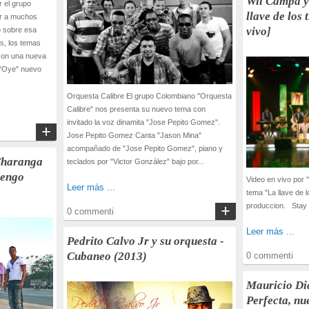
Wil Campa y 
r el grupo
llave de los 
er a muchos
vivo]
o sobre esa
s, los temas
 con una nueva
 "Oye" nuevo
Orquesta Calibre El grupo Colombiano "Orquesta
Calibre" nos presenta su nuevo tema con
invitado la voz dinamita "Jose Pepito Gomez".
Jose Pepito Gomez Canta "Jason Mina"
acompañado de "Jose Pepito Gomez", piano y
Charanga
teclados por "Victor González" bajo por...
vengo
Video en vivo por 
Leer más ...
tema "La llave de 
produccion. Stay t
0 commenti
Leer más ...
Pedrito Calvo Jr y su orquesta -
Cubaneo (2013)
0 commenti
Mauricio Di
Perfecta, nu