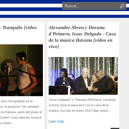
- Tranquilo [video
Alexander Abreu y Havana
d'Primera, Issac Delgado - Casa
de la musica Havana [video en
vivo]
"Issac Delgado" y "Havana d'Primera" cantando
 pero fue grabado en la
el tema "Que te pasa loco" en la casa de la
s, el proyecto "sin camisas"
musica, eso fue en enero 2013 Stay tuned....
n la Habana, parte del grupo el
Cofino" como director musical
Leer más ...
y tuned....