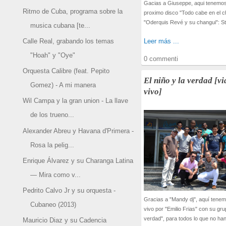
Gacias a Giuseppe, aqui tenemos 
Ritmo de Cuba, programa sobre la
proximo disco "Todo cabe en el c
"Oderquis Revé y su changui": Sta
musica cubana [te...
Calle Real, grabando los temas
Leer más ...
"Hoah" y "Oye"
0 commenti
Orquesta Calibre (feat. Pepito
El niño y la verdad [v
Gomez) - A mi manera
vivo]
Wil Campa y la gran union - La llave
de los trueno...
Alexander Abreu y Havana d'Primera -
Rosa la pelig...
Enrique Álvarez y su Charanga Latina
— Mira como v...
Pedrito Calvo Jr y su orquesta -
Gracias a "Mandy dj", aquí tene
Cubaneo (2013)
vivo por "Emilio Frias" con su grup
verdad", para todos lo que no han 
Mauricio Diaz y su Cadencia