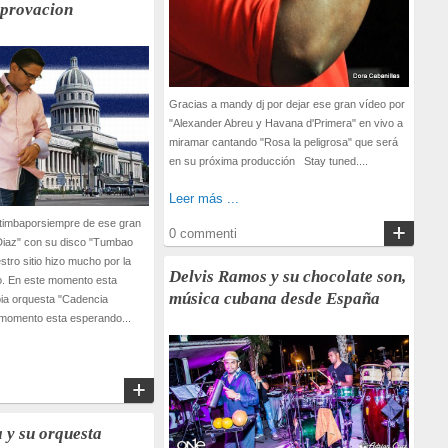
aprovacion
Gracias a mandy dj por dejar ese gran vídeo por
"Alexander Abreu y Havana d'Primera" en vivo a
miramar cantando "Rosa la peligrosa" que será
en su próxima producción Stay tuned....
Leer más ...
 timbaporsiempre de ese gran
0 commenti
Diaz" con su disco "Tumbao
estro sitio hizo mucho por la
Delvis Ramos y su chocolate son,
co. En este momento esta
música cubana desde España
pia orquesta "Cadencia
 momento esta esperando...
 y su orquesta