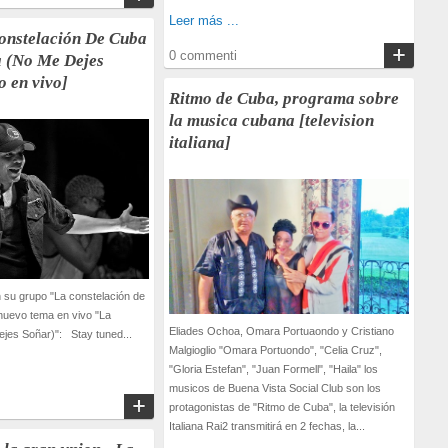
Leer más ...
Constelación De Cuba
0 commenti
a (No Me Dejes
o en vivo]
Ritmo de Cuba, programa sobre
la musica cubana [television
italiana]
n su grupo "La constelación de
nuevo tema en vivo "La
Eliades Ochoa, Omara Portuaondo y Cristiano
jes Soñar)": Stay tuned...
Malgioglio "Omara Portuondo", "Celia Cruz",
"Gloria Estefan", "Juan Formell", "Haila" los
musicos de Buena Vista Social Club son los
protagonistas de "Ritmo de Cuba", la televisión
Italiana Rai2 transmitirá en 2 fechas, la...