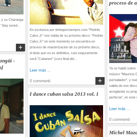
proceso de 
z y su Charanga
 Stay tuned...
En exclusiva por timbaporsiempre.com "Pedrito
Calvo Jr" nos habla de su próximo disco: "Pedrito
Calvo Jr" en este momento se encuentra en
proceso de masterizacion de su próximo disco,
el titulo aun no es definitivo, casi seguramente
será "Cubaneo" (coro final del...
angüi -
n]
Ya se habló sobre
Leer más ...
músico "Mauricio 
pal bailador", y nu
0 commenti
salida de ese dis
arreglando su pro
I dance cuban salsa 2013 vol. 1
perfecta", en este
Leer más ...
0 commenti
Michel Maza