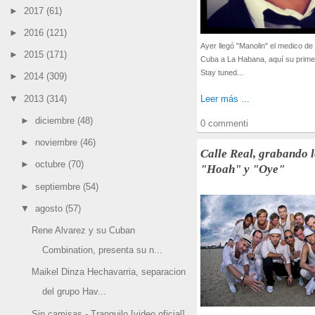
►
2017
(61)
►
2016
(121)
Ayer llegó "Manolin" el medico de
►
2015
(171)
Cuba a La Habana, aquí su prime
Stay tuned...
►
2014
(309)
▼
2013
(314)
Leer más ...
►
diciembre
(48)
0 commenti
►
noviembre
(46)
Calle Real, grabando 
►
octubre
(70)
"Hoah" y "Oye"
►
septiembre
(54)
▼
agosto
(57)
Rene Alvarez y su Cuban
Combination, presenta su n...
Maikel Dinza Hechavarria, separacion
del grupo Hav...
Sin camisas - Tranquilo [video oficial]