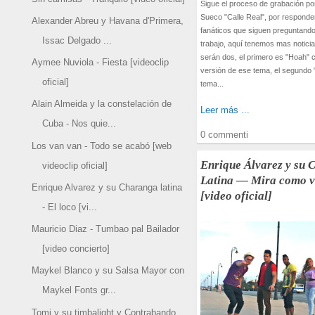
Sigue el proceso de grabación po
Sueco "Calle Real", por respond
Alexander Abreu y Havana d'Primera,
fanáticos que siguen preguntand
Issac Delgado ...
trabajo, aquí tenemos mas noticia
serán dos, el primero es "Hoah"
Aymee Nuviola - Fiesta [videoclip
versión de ese tema, el segundo
oficial]
tema...
Alain Almeida y la constelación de
Leer más ...
Cuba - Nos quie...
0 commenti
Los van van - Todo se acabó [web
Enrique Álvarez y su 
videoclip oficial]
Latina — Mira como 
Enrique Alvarez y su Charanga latina
[video oficial]
- El loco [vi...
Mauricio Diaz - Tumbao pal Bailador
[video concierto]
Maykel Blanco y su Salsa Mayor con
Maykel Fonts gr...
Tomi y su timbalight y Contrabando