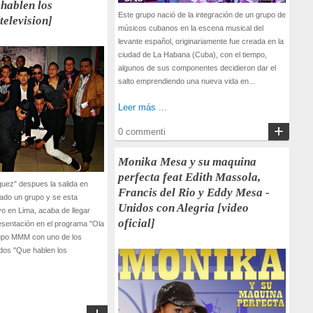
hablen los
Este grupo nació de la integración de un grupo de
television]
músicos cubanos en la escena musical del
levante español, originariamente fue creada en la
ciudad de La Habana (Cuba), con el tiempo,
algunos de sus componentes decidieron dar el
salto emprendiendo una nueva vida en...
Leer más ...
0 commenti
Monika Mesa y su maquina
perfecta feat Edith Massola,
uez" despues la salida en
Francis del Rio y Eddy Mesa -
mado un grupo y se esta
Unidos con Alegria [video
o en Lima, acaba de llegar
oficial]
esentación en el programa "Ola
upo MMM con uno de los
os "Que hablen los