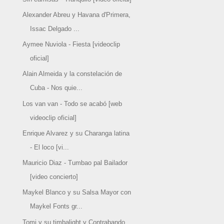
Alexander Abreu y Havana d'Primera,
Issac Delgado ...
Aymee Nuviola - Fiesta [videoclip
oficial]
Alain Almeida y la constelación de
Cuba - Nos quie...
Los van van - Todo se acabó [web
videoclip oficial]
Enrique Alvarez y su Charanga latina
- El loco [vi...
Mauricio Diaz - Tumbao pal Bailador
[video concierto]
Maykel Blanco y su Salsa Mayor con
Maykel Fonts gr...
Tomi y su timbalight y Contrabando