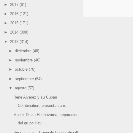
►
2017
(61)
►
2016
(121)
►
2015
(171)
►
2014
(309)
▼
2013
(314)
►
diciembre
(48)
►
noviembre
(46)
►
octubre
(70)
►
septiembre
(54)
▼
agosto
(57)
Rene Alvarez y su Cuban
Combination, presenta su n...
Maikel Dinza Hechavarria, separacion
del grupo Hav...
Sin camisas - Tranquilo [video oficial]