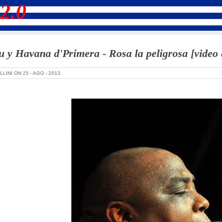
2.0
 y Havana d'Primera - Rosa la peligrosa [video 
LLINI ON
25 -
AGO -
2013