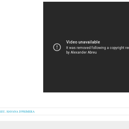
REU
,
HAVANA D'PRIMERA