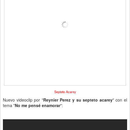
Septeto Acarey
Nuevo videoclip por "
Reynier Perez y su septeto acarey
" con el
tema "
No me pensé enamorar
":