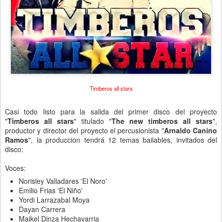
Timberos all stars
Casi todo listo para la salida del primer disco del proyecto
"
Timberos all stars
" titulado "
The new timberos all stars
",
productor y director del proyecto el percusionista "
Arnaldo Canino
Ramos
", la produccion tendrá 12 temas bailables, invitados del
disco:
Voces:
Norisley Valladares 'El Noro'
Emilio Frias 'El Niño'
Yordi Larrazabal Moya
Dayan Carrera
Maikel Dinza Hechavarria