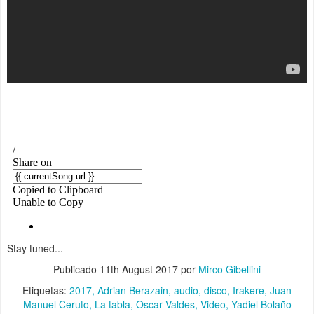
Stay tuned...
Publicado
11th August 2017
por
Mirco Gibellini
Etiquetas:
2017
Adrian Berazain
audio
disco
Irakere
Juan
Manuel Ceruto
La tabla
Oscar Valdes
Video
Yadiel Bolaño