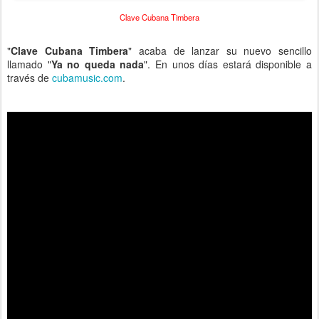
Clave Cubana Timbera
"
Clave Cubana Timbera
" acaba de lanzar su nuevo sencillo
llamado "
Ya no queda nada
". En unos días estará disponible a
través de
cubamusic.com
.