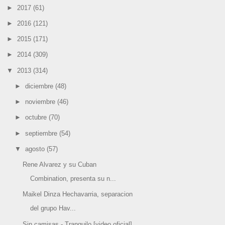
►
2017
(61)
►
2016
(121)
►
2015
(171)
►
2014
(309)
▼
2013
(314)
►
diciembre
(48)
►
noviembre
(46)
►
octubre
(70)
►
septiembre
(54)
▼
agosto
(57)
Rene Alvarez y su Cuban
Combination, presenta su n...
Maikel Dinza Hechavarria, separacion
del grupo Hav...
Sin camisas - Tranquilo [video oficial]