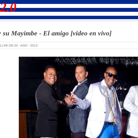
2.0
 su Mayimbe - El amigo [video en vivo]
LLINI ON
20 -
AGO -
2013