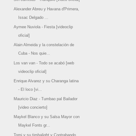
Alexander Abreu y Havana d'Primera,
Issac Delgado ...
Aymee Nuviola - Fiesta [videoclip
oficial]
Alain Almeida y la constelación de
Cuba - Nos quie...
Los van van - Todo se acabó [web
videoclip oficial]
Enrique Alvarez y su Charanga latina
- El loco [vi...
Mauricio Diaz - Tumbao pal Bailador
[video concierto]
Maykel Blanco y su Salsa Mayor con
Maykel Fonts gr...
Tomi y su timbalight y Contrabando