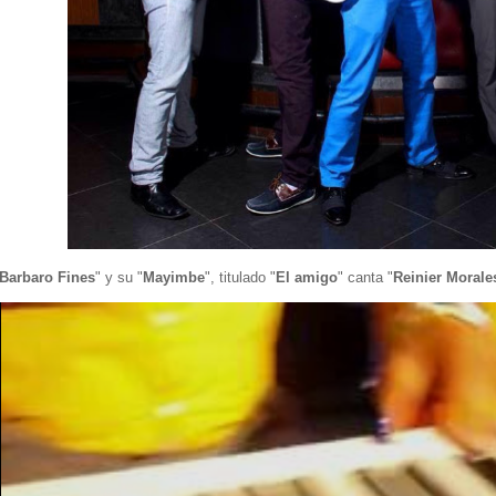
Barbaro Fines
" y su "
Mayimbe
", titulado "
El amigo
" canta "
Reinier Morale