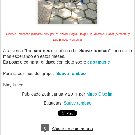
Clauber Hernandez (cantante principal, ex Azucar Negra), Jorge Luis (director), Lisbet (cantante) y
Luis Enrique (cantante)
A la venta "
La canonera
" el disco de "
Suave tumbao
", uno de lo
mas esperando en estos meses...
Es posible comprar el disco completo sobre
cubamusic
Para saber mas del grupo:
Suave tumbao
Stay tuned...
Publicado
26th January 2011
por
Mirco Gibellini
Etiquetas:
Suave tumbao
0
Añadir un comentario