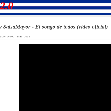
2.0
 SalsaMayor - El songo de todos (video oficial)
LLINI ON
09 -
ENE -
2013