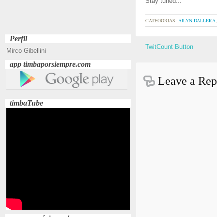
Stay tuned...
CATEGORIAS:
AILYN DALLERA
Perfil
TwitCount Button
Mirco Gibellini
app timbaporsiempre.com
Leave a Rep
timbaTube