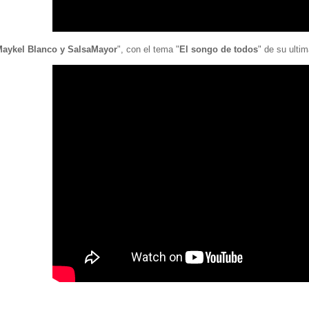
aykel Blanco y SalsaMayor
", con el tema "
El songo de todos
" de su ulti