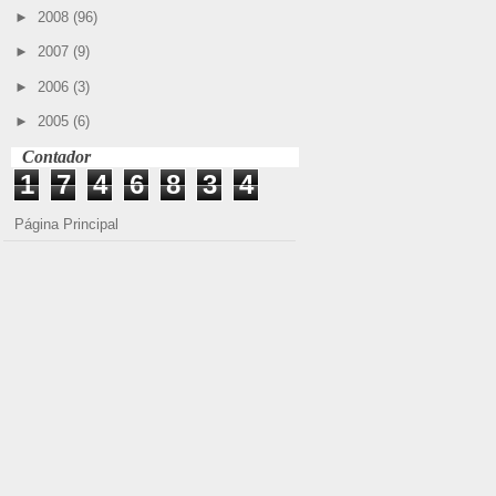
►
2008
(96)
►
2007
(9)
►
2006
(3)
►
2005
(6)
Contador
1
7
4
6
8
3
4
Página Principal