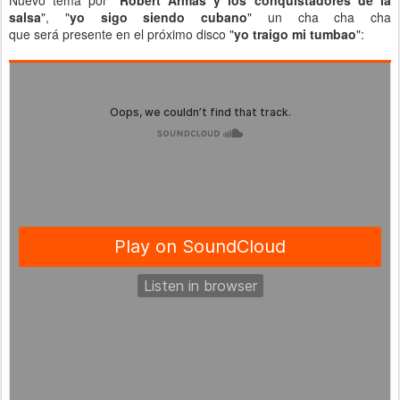
Nuevo tema por "
Robert Armas y los conquistadores de la
salsa
", "
yo sigo siendo cubano
" un cha cha cha
que será presente en el próximo disco "
yo traigo mi tumbao
":