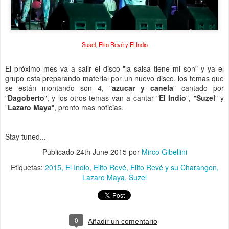
Susel, Elito Revé y El Indio
El próximo mes va a salir el disco "la salsa tiene mi son" y ya el
grupo esta preparando material por un nuevo disco, los temas que
se están montando son 4, "
azucar y canela
" cantado por
"
Dagoberto
", y los otros temas van a cantar "
El Indio
", "
Suzel
" y
"
Lazaro Maya
", pronto mas noticias.
Stay tuned...
Publicado
24th June 2015
por
Mirco Gibellini
Etiquetas:
2015
El Indio
Elito Revé
Elito Revé y su Charangon
Lazaro Maya
Suzel
0
Añadir un comentario