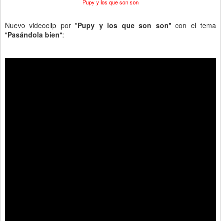
Pupy y los que son son
Nuevo videoclip por "
Pupy y los que son son
" con el tema
"
Pasándola bien
":