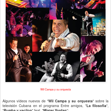
Wil Campa y su orquesta
Algunos vídeos nuevos de "
Wil Campa y su orquesta
" sobre la
televisión Cubana en el programa Entre amigos, "
La filosofia
",
"
Rumba y vacilon
" feat. "
Mister Yordan
":