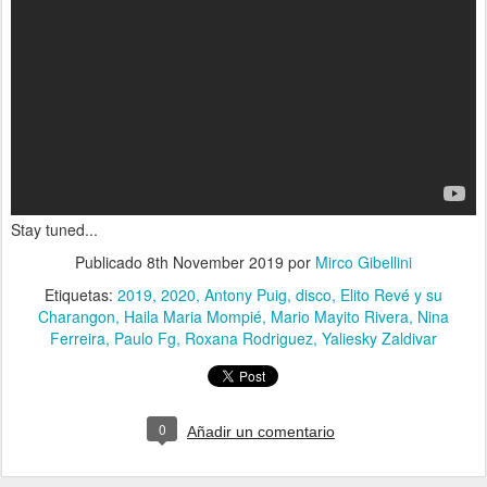
Stay tuned...
Publicado
8th November 2019
por
Mirco Gibellini
Etiquetas:
2019
2020
Antony Puig
disco
Elito Revé y su
Charangon
Haila Maria Mompié
Mario Mayito Rivera
Nina
Ferreira
Paulo Fg
Roxana Rodriguez
Yaliesky Zaldivar
0
Añadir un comentario