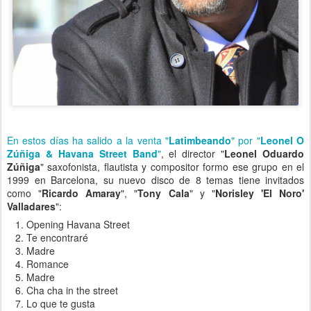
En estos días ha salido a la venta "
Latimbeando
" por "
Leonel O
Zúñiga & Havana Street Band
"
, el director "
Leonel Oduardo
Zúñiga
" saxofonista, flautista y compositor formo ese grupo en el
1999 en Barcelona, su nuevo disco de 8 temas tiene invitados
como "
Ricardo Amaray
", "
Tony Cala
" y "
Norisley 'El Noro'
Valladares
":
Opening Havana Street
Te encontraré
Madre
Romance
Madre
Cha cha in the street
Lo que te gusta