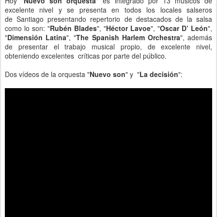
Hoy
"
Nuevo son orquesta
"
es integrado por 13 músicos de
excelente nivel y se presenta en todos los locales salseros
de Santiago presentando repertorio de destacados de la salsa
como lo son: "
Rubén Blades
", "
Héctor Lavoe
", "
Oscar D’ León
",
"
Dimensión Latina
", "
The Spanish Harlem Orchestra
", además
de presentar el trabajo musical propio, de excelente nivel,
obteniendo excelentes críticas por parte del público.
Dos vídeos de la orquesta "
Nuevo son
" y "
La decisión
":