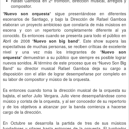
Rafael Gamboa en 2º trombón, dirección musical, arreglos y
compositor.
"
Nuevo son orquesta
" sigue presentándose en diferentes
escenarios de Santiago, y bajo la Dirección de Rafael Gamboa
elaboran un proyecto ambicioso que constaría de más músicos en
escena y con un repertorio completamente diferente al ya
conocido. Es entonces cuando se presenta para todo el público en
Abril de 2008 "
Nuevo son big band
". Este show supera las
expectativas de muchas personas, se reciben críticas de excelente
nivel y una vez más los integrantes de
"
Nuevo son
orquesta
"
demuestran a su público que siempre es posible lograr
nuevos sonidos. Al término de este proceso que es “Nuevo Son Big
Band” su director musical Rafael Gamboa deja su cargo a
disposición con el afán de lograr desempeñarse por completo en
su labor de compositor y músico de la orquesta.
Es entonces cuando toma la dirección musical de la orquesta su
bajista, el señor Julio Vergara. Julio viene desempañándose como
músico y corista de la orquesta, y al ser conocedor de su repertorio
y de los objetivos a alcanzar por la banda comienza a hacerse
cargo de la dirección.
En Octubre se desarrolla la partida de tres de sus músicos
fundadores y pilares hasta entonces de la orquesta. El tumbador