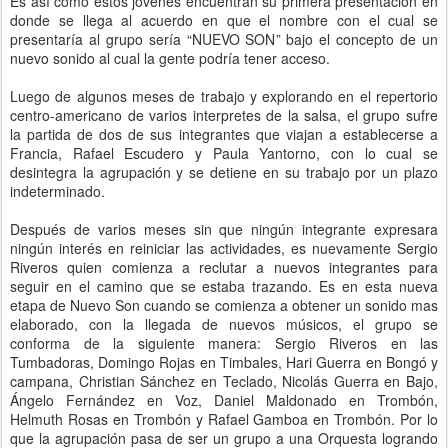
Es así como estos jóvenes encuentran su primera presentación en
donde se llega al acuerdo en que el nombre con el cual se
presentaría al grupo sería “NUEVO SON” bajo el concepto de un
nuevo sonido al cual la gente podría tener acceso.
Luego de algunos meses de trabajo y explorando en el repertorio
centro-americano de varios interpretes de la salsa, el grupo sufre
la partida de dos de sus integrantes que viajan a establecerse a
Francia, Rafael Escudero y Paula Yantorno, con lo cual se
desintegra la agrupación y se detiene en su trabajo por un plazo
indeterminado.
Después de varios meses sin que ningún integrante expresara
ningún interés en reiniciar las actividades, es nuevamente Sergio
Riveros quien comienza a reclutar a nuevos integrantes para
seguir en el camino que se estaba trazando. Es en esta nueva
etapa de Nuevo Son cuando se comienza a obtener un sonido mas
elaborado, con la llegada de nuevos músicos, el grupo se
conforma de la siguiente manera: Sergio Riveros en las
Tumbadoras, Domingo Rojas en Timbales, Hari Guerra en Bongó y
campana, Christian Sánchez en Teclado, Nicolás Guerra en Bajo,
Ángelo Fernández en Voz, Daniel Maldonado en Trombón,
Helmuth Rosas en Trombón y Rafael Gamboa en Trombón. Por lo
que la agrupación pasa de ser un grupo a una Orquesta logrando