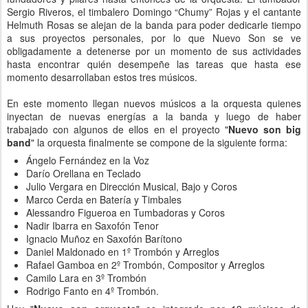
Sergio Riveros, el timbalero Domingo “Chumy” Rojas y el cantante
Helmuth Rosas se alejan de la banda para poder dedicarle tiempo
a sus proyectos personales, por lo que Nuevo Son se ve
obligadamente a detenerse por un momento de sus actividades
hasta encontrar quién desempeñe las tareas que hasta ese
momento desarrollaban estos tres músicos.
En este momento llegan nuevos músicos a la orquesta quienes
inyectan de nuevas energías a la banda y luego de haber
trabajado con algunos de ellos en el proyecto "
Nuevo son big
band
" la orquesta finalmente se compone de la siguiente forma:
Ángelo Fernández en la Voz
Darío Orellana en Teclado
Julio Vergara en Dirección Musical, Bajo y Coros
Marco Cerda en Batería y Timbales
Alessandro Figueroa en Tumbadoras y Coros
Nadir Ibarra en Saxofón Tenor
Ignacio Muñoz en Saxofón Barítono
Daniel Maldonado en 1º Trombón y Arreglos
Rafael Gamboa en 2º Trombón, Compositor y Arreglos
Camilo Lara en 3º Trombón
Rodrigo Fanto en 4º Trombón.