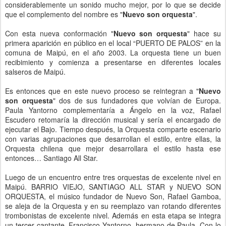
considerablemente un sonido mucho mejor, por lo que se decide
que el complemento del nombre es
"
Nuevo son orquesta
"
.
Con esta nueva conformación
"
Nuevo son orquesta
"
hace su
primera aparición en público en el local “PUERTO DE PALOS” en la
comuna de Maipú, en el año 2003. La orquesta tiene un buen
recibimiento y comienza a presentarse en diferentes locales
salseros de Maipú.
Es entonces que en este nuevo proceso se reintegran a
"
Nuevo
son orquesta
"
dos de sus fundadores que volvían de Europa.
Paula Yantorno complementaría a Ángelo en la voz, Rafael
Escudero retomaría la dirección musical y sería el encargado de
ejecutar el Bajo. Tiempo después, la Orquesta comparte escenario
con varias agrupaciones que desarrollan el estilo, entre ellas, la
Orquesta chilena que mejor desarrollara el estilo hasta ese
entonces… Santiago All Star.
Luego de un encuentro entre tres orquestas de excelente nivel en
Maipú. BARRIO VIEJO, SANTIAGO ALL STAR y NUEVO SON
ORQUESTA, el músico fundador de Nuevo Son, Rafael Gamboa,
se aleja de la Orquesta y en su reemplazo van rotando diferentes
trombonistas de excelente nivel. Además en esta etapa se integra
un tercer cantante, Francisco Yantorno, hermano de Paula. Con lo