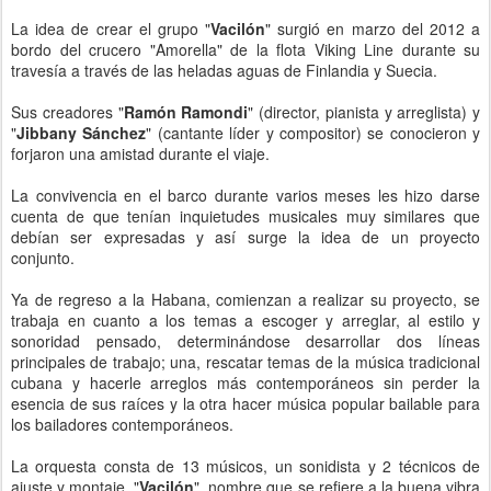
La idea de crear el grupo "
Vacilón
" surgió en marzo del 2012 a
bordo del crucero "Amorella" de la flota Viking Line durante su
travesía a través de las heladas aguas de Finlandia y Suecia.
Sus creadores "
Ramón Ramondi
" (director, pianista y arreglista) y
"
Jibbany Sánchez
" (cantante líder y compositor) se conocieron y
forjaron una amistad durante el viaje.
La convivencia en el barco durante varios meses les hizo darse
cuenta de que tenían inquietudes musicales muy similares que
debían ser expresadas y así surge la idea de un proyecto
conjunto.
Ya de regreso a la Habana, comienzan a realizar su proyecto, se
trabaja en cuanto a los temas a escoger y arreglar, al estilo y
sonoridad pensado, determinándose desarrollar dos líneas
principales de trabajo; una, rescatar temas de la música tradicional
cubana y hacerle arreglos más contemporáneos sin perder la
esencia de sus raíces y la otra hacer música popular bailable para
los bailadores contemporáneos.
La orquesta consta de 13 músicos, un sonidista y 2 técnicos de
ajuste y montaje. "
Vacilón
", nombre que se refiere a la buena vibra