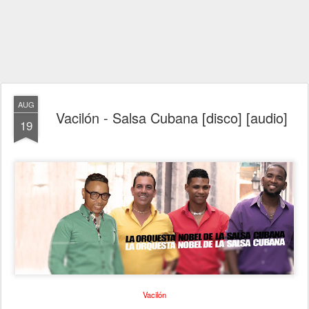
AUG
Vacilón - Salsa Cubana [disco] [audio]
19
Vacilón