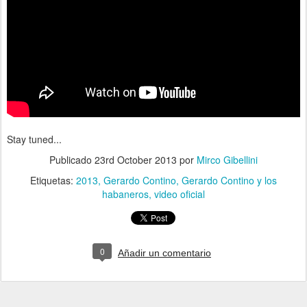
Stay tuned...
Publicado
23rd October 2013
por
Mirco Gibellini
Etiquetas:
2013
Gerardo Contino
Gerardo Contino y los
habaneros
video oficial
0
Añadir un comentario