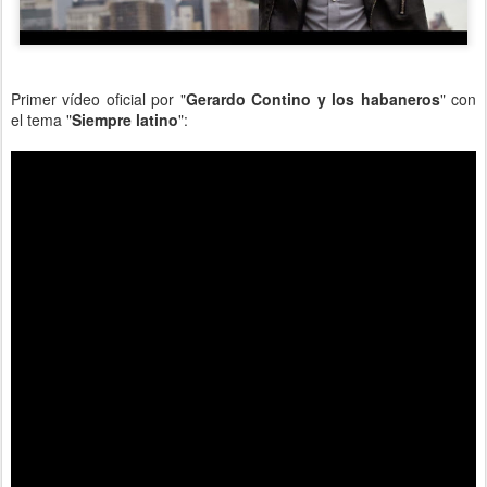
Primer vídeo
oficial por "
Gerardo Contino y los habaneros
" con
el tema "
Siempre latino
":