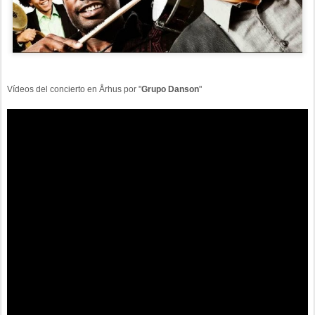
Vídeos
del concierto en
Århus por "
Grupo Danson
"