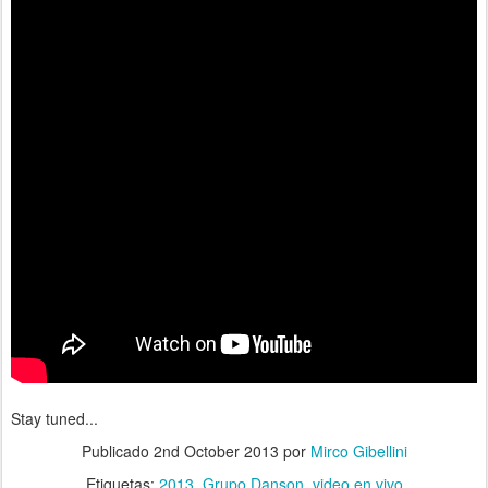
Stay tuned...
Publicado
2nd October 2013
por
Mirco Gibellini
Etiquetas:
2013
Grupo Danson
video en vivo