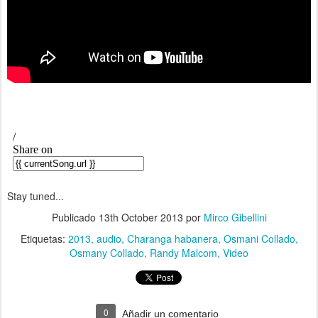
Stay tuned...
Publicado
13th October 2013
por
Mirco Gibellini
Etiquetas:
2013
audio
Charanga habanera
Osmani Collado
Osmany Collado
Randy Malcom
Video
0
Añadir un comentario