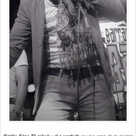
"
Emilio Frias 'El niño'
" y "
La verdad
" en vivo casa de la música