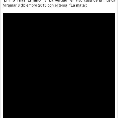
Miramar 6 diciembre 2013 con el tema "
La mata
":