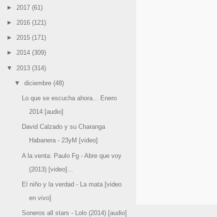
►
2017
(61)
►
2016
(121)
►
2015
(171)
►
2014
(309)
▼
2013
(314)
▼
diciembre
(48)
Lo que se escucha ahora... Enero
2014 [audio]
David Calzado y su Charanga
Habanera - 23yM [video]
A la venta: Paulo Fg - Abre que voy
(2013) [video]...
El niño y la verdad - La mata [video
en vivo]
Soneros all stars - Lolo (2014) [audio]