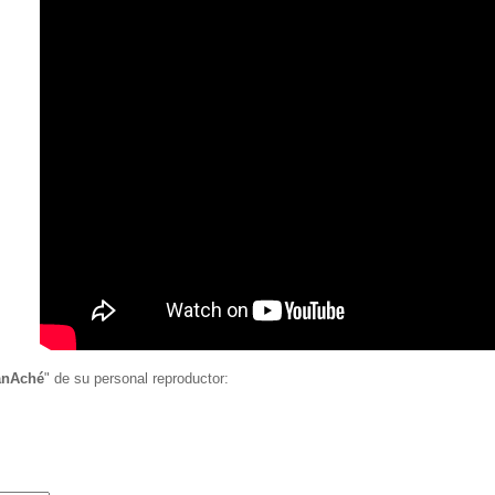
anAché
" de su personal reproductor: