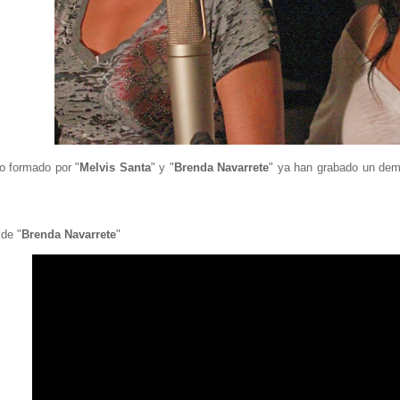
o formado por "
Melvis Santa
" y "
Brenda Navarrete
" ya han grabado un demo
de "
Brenda Navarrete
"