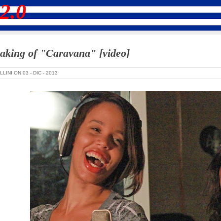
2.0
king of "Caravana" [video]
LLINI ON
03 -
DIC -
2013