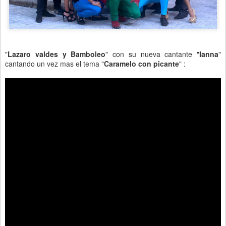
"
Lazaro valdes y Bamboleo
" con su nueva cantante "
Ianna
"
cantando un vez mas el tema "
Caramelo con picante
" :