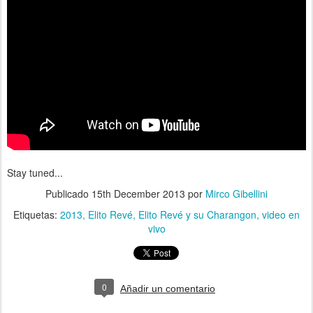
Stay tuned...
Publicado
15th December 2013
por
Mirco Gibellini
Etiquetas:
2013
Elito Revé
Elito Revé y su Charangon
video en
vivo
0
Añadir un comentario