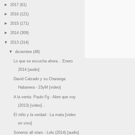
►
2017
(61)
►
2016
(121)
►
2015
(171)
►
2014
(309)
▼
2013
(314)
▼
diciembre
(48)
Lo que se escucha ahora... Enero
2014 [audio]
David Calzado y su Charanga
Habanera - 23yM [video]
A la venta: Paulo Fg - Abre que voy
(2013) [video]...
El niño y la verdad - La mata [video
en vivo]
Soneros all stars - Lolo (2014) [audio]