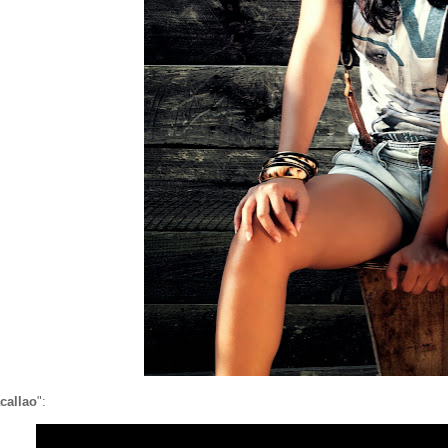
callao
":