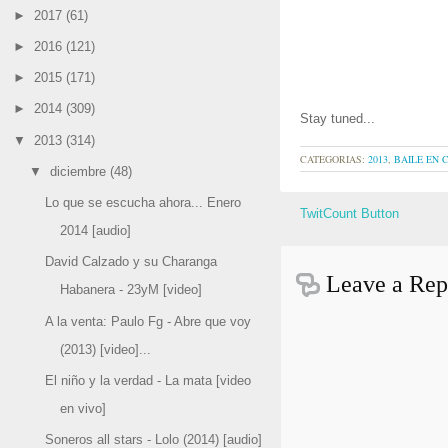
►
2017
(61)
►
2016
(121)
►
2015
(171)
►
2014
(309)
Stay tuned...
▼
2013
(314)
CATEGORIAS:
2013
,
BAILE EN 
▼
diciembre
(48)
Lo que se escucha ahora... Enero
TwitCount Button
2014 [audio]
David Calzado y su Charanga
Leave a Rep
Habanera - 23yM [video]
A la venta: Paulo Fg - Abre que voy
(2013) [video]...
El niño y la verdad - La mata [video
en vivo]
Soneros all stars - Lolo (2014) [audio]