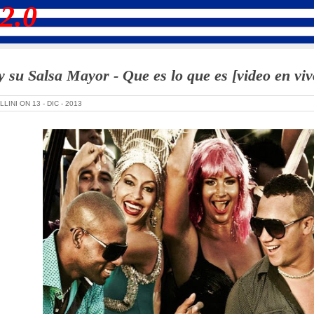
2.0
 su Salsa Mayor - Que es lo que es [video en viv
LLINI ON
13 -
DIC -
2013